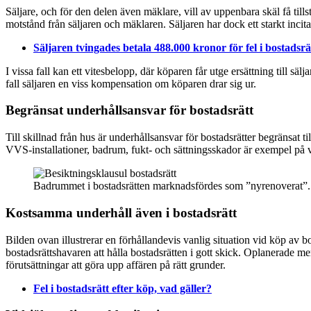
Säljare, och för den delen även mäklare, vill av uppenbara skäl få til
motstånd från säljaren och mäklaren. Säljaren har dock ett starkt incita
Säljaren tvingades betala 488.000 kronor för fel i bostadsrä
I vissa fall kan ett vitesbelopp, där köparen får utge ersättning till 
fall säljaren en viss kompensation om köparen drar sig ur.
Begränsat underhållsansvar för bostadsrätt
Till skillnad från hus är underhållsansvar för bostadsrätter begränsat t
VVS-installationer, badrum, fukt- och sättningsskador är exempel på v
Badrummet i bostadsrätten marknadsfördes som ”nyrenoverat”. De
Kostsamma underhåll även i bostadsrätt
Bilden ovan illustrerar en förhållandevis vanlig situation vid köp av b
bostadsrättshavaren att hålla bostadsrätten i gott skick. Oplanerade m
förutsättningar att göra upp affären på rätt grunder.
Fel i bostadsrätt efter köp, vad gäller?