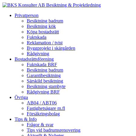
Privatperson
Besiktning badrum
Besiktning kök
Köpa bostadsrätt
Fuktskada
Reklamation / tvist
Byggprojekt i skärgården
Rådgivning
Bostadsrättsförening
Fuktskada BRF
Besiktning badrum
Garantibesiktning
Särskild besiktning
Besiktning stambyte
Rådgivning BRF
Övriga
AB04 / ABT06
Fastighetsägare m.fl
Försäkringsbolag
Tips & Info
Frågor & svar
Tips vid badrumsrenovering
Aktuellt & Nyheter