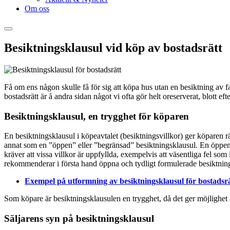
Om oss
Besiktningsklausul vid köp av bostadsrätt
Få om ens någon skulle få för sig att köpa hus utan en besiktning av fas
bostadsrätt är å andra sidan något vi ofta gör helt oreserverat, blott e
Besiktningsklausul, en trygghet för köparen
En besiktningsklausul i köpeavtalet (besiktningsvillkor) ger köparen rä
annat som en ”öppen” eller ”begränsad” besiktningsklausul. En öppen be
kräver att vissa villkor är uppfyllda, exempelvis att väsentliga fel som
rekommenderar i första hand öppna och tydligt formulerade besiktning
Exempel på utformning av besiktningsklausul för bostadsr
Som köpare är besiktningsklausulen en trygghet, då det ger möjlighet
Säljarens syn på besiktningsklausul