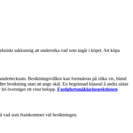
en tekniskt sakkunnig att undersöka vad som ingår i köpet. Att köpa
r undertecknats. Besiktningsvillkor kan formuleras på olika vis, bland
fter besiktning utan att ange skäl. En begränsad klausul å andra sidan
fel överstiger ett visst belopp.
Fastighetsmäklarinspektionen
e på vad som framkommer vid besiktningen.