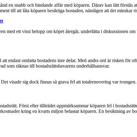
lstånd en snabb och bindande affär med köparen. Därav kan lätt förstås 
ment till att låta köparen besiktiga bostaden, nämligen att det minskar ri
tt
säljaren med ett visst belopp om köpet återgår, underlätta i diskussionen 
ill att endast omfatta bostadens inre delar. Med andra ord är risken för 
ad som räknas till bostadsrättshavarens underhållsansvar.
t visade sig dock finnas så grava fel att totalrenovering var tvungen.
ostadsrätt. Först efter tillträdet uppmärksammar köparen fel i bostadsrä
erkostnader kring en kvarts miljon belastar köparen. En besiktning av bo