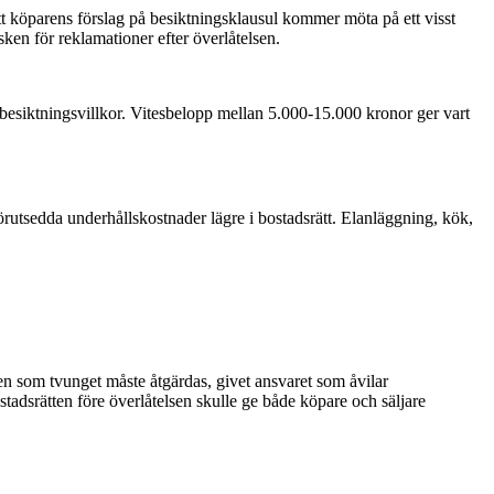
att köparens förslag på besiktningsklausul kommer möta på ett visst
sken för reklamationer efter överlåtelsen.
om besiktningsvillkor. Vitesbelopp mellan 5.000-15.000 kronor ger vart
oförutsedda underhållskostnader lägre i bostadsrätt. Elanläggning, kök,
tten som tvunget måste åtgärdas, givet ansvaret som åvilar
stadsrätten före överlåtelsen skulle ge både köpare och säljare