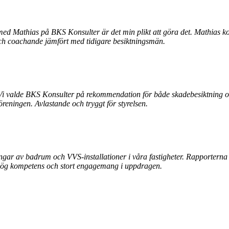
 med Mathias på BKS Konsulter är det min plikt att göra det. Mathias
 och coachande jämfört med tidigare besiktningsmän.
r. Vi valde BKS Konsulter på rekommendation för både skadebesiktning 
reningen. Avlastande och tryggt för styrelsen.
r av badrum och VVS-installationer i våra fastigheter. Rapporterna vi få
r hög kompetens och stort engagemang i uppdragen.