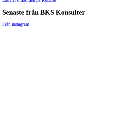
Läs fler omdömen på Reco.se
Senaste från BKS Konsulter
Från instagram