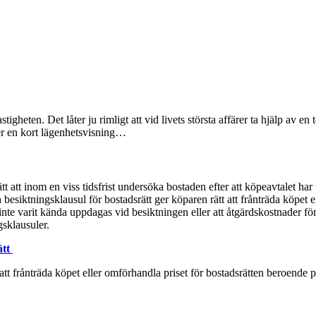
tigheten. Det låter ju rimligt att vid livets största affärer ta hjälp av 
fter en kort lägenhetsvisning…
tt att inom en viss tidsfrist undersöka bostaden efter att köpeavtalet ha
siktningsklausul för bostadsrätt ger köparen rätt att frånträda köpet e
 inte varit kända uppdagas vid besiktningen eller att åtgärdskostnader för 
sklausuler.
ätt
 att frånträda köpet eller omförhandla priset för bostadsrätten beroend