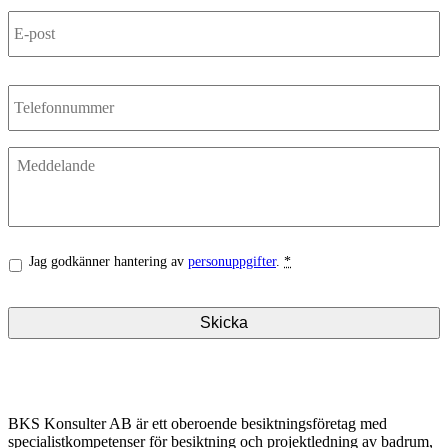
E-
post
*
Telefon
Meddelande
Integritet
*
Jag godkänner hantering av
personuppgifter
.
*
BKS Konsulter AB är ett oberoende besiktningsföretag med
specialistkompetenser för besiktning och projektledning av badrum,