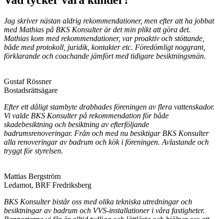
Vad tycker våra kunder?
Jag skriver nästan aldrig rekommendationer, men efter att ha jobbat
med Mathias på BKS Konsulter är det min plikt att göra det.
Mathias kom med rekommendationer, var proaktiv och stöttande,
både med protokoll, juridik, kontakter etc. Föredömligt noggrant,
förklarande och coachande jämfört med tidigare besiktningsmän.
Gustaf Rössner
Bostadsrättsägare
Efter ett dåligt stambyte drabbades föreningen av flera vattenskador.
Vi valde BKS Konsulter på rekommendation för både
skadebesiktning och besiktning av efterföljande
badrumsrenoveringar. Från och med nu besiktigar BKS Konsulter
alla renoveringar av badrum och kök i föreningen. Avlastande och
tryggt för styrelsen.
Mattias Bergström
Ledamot, BRF Fredriksberg
BKS Konsulter bistår oss med olika tekniska utredningar och
besiktningar av badrum och VVS-installationer i våra fastigheter.