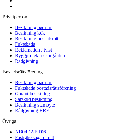
Privatperson
Besiktning badrum
Besiktning kök
Besiktning bostadsrätt
Fuktskada
Reklamation / tvist
Byggprojekt i skärgården
Rådgivning
Bostadsrättsförening
Besiktning badrum
Fuktskada bostadsrättsförening
Garantibesiktning
Särskild besiktning
Besiktning stambyte
Rådgivning BRF
Övriga
AB04 / ABT06
Fastighetsägare m.fl