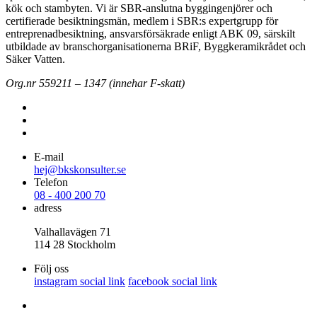
kök och stambyten. Vi är SBR-anslutna byggingenjörer och
certifierade besiktningsmän, medlem i SBR:s expertgrupp för
entreprenadbesiktning, ansvarsförsäkrade enligt ABK 09, särskilt
utbildade av branschorganisationerna BRiF, Byggkeramikrådet och
Säker Vatten.
Org.nr 559211 – 1347 (innehar F-skatt)
E-mail
hej@bkskonsulter.se
Telefon
08 - 400 200 70
adress
Valhallavägen 71
114 28 Stockholm
Följ oss
instagram social link
facebook social link