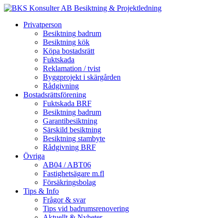
Privatperson
Besiktning badrum
Besiktning kök
Köpa bostadsrätt
Fuktskada
Reklamation / tvist
Byggprojekt i skärgården
Rådgivning
Bostadsrättsförening
Fuktskada BRF
Besiktning badrum
Garantibesiktning
Särskild besiktning
Besiktning stambyte
Rådgivning BRF
Övriga
AB04 / ABT06
Fastighetsägare m.fl
Försäkringsbolag
Tips & Info
Frågor & svar
Tips vid badrumsrenovering
Aktuellt & Nyheter