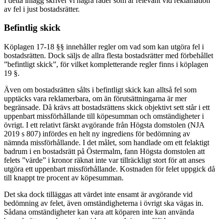
I detta inlägg skriver vi några rader som är relevant vid reklamation
av fel i just bostadsrätter.
Befintlig skick
Köplagen 17-18 §§ innehåller regler om vad som kan utgöra fel i
bostadsrätten. Dock säljs de allra flesta bostadsrätter med förbehållet
”befintligt skick”, för vilket kompletterande regler finns i köplagen
19 §.
Även om bostadsrätten sålts i befintligt skick kan alltså fel som
upptäcks vara reklamerbara, om än förutsättningarna är mer
begränsade. Då krävs att bostadsrättens skick objektivt sett står i ett
uppenbart missförhållande till köpesumman och omständigheter i
övrigt. I ett relativt färskt avgörande från Högsta domstolen (NJA
2019 s 807) infördes en helt ny ingrediens för bedömning av
nämnda missförhållande. I det målet, som handlade om ett felaktigt
badrum i en bostadsrätt på Östermalm, fann Högsta domstolen att
felets ”värde” i kronor räknat inte var tillräckligt stort för att anses
utgöra ett uppenbart missförhållande. Kostnaden för felet uppgick då
till knappt tre procent av köpesumman.
Det ska dock tilläggas att värdet inte ensamt är avgörande vid
bedömning av felet, även omständigheterna i övrigt ska vägas in.
Sådana omständigheter kan vara att köparen inte kan använda