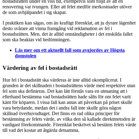
bostadsrätten under en viss tid, exempelvis som följd av att en
renovering var tvungen. Eller att felet medför merkostnader utöver
de som avhjälpandet i sig skapar.
I praktiken kan sägas, om än kraftigt förenklat, att ju dyrare lägenhet
desto svårare att vinna framgång vid reklamation av fel i
bostadsrätten. Men, det är alltid omständigheter i det enskilda fallet
som ska beaktas vid bedömningen.
Läs mer om ett aktuellt fall som avgjordes av Högsta
domstolen
Värdering av fel i bostadsrätt
Hur fel i bostadsrätt ska värderas är inte alltid okomplicerat. I
grunden är det skillnaden i bostadsrättens värde med respektive utan
fel som ska definieras. Det kan lätt förstås vara en utmaning att i
efterhand bestämma vad bostadsrätten hade sålts för om felet varit
känt för köparen. I vissa fall kan antas att påverkan på priset skulle
vara betydande, medan det i andra fall inte skulle göra någon
skillnad överhuvudtaget. Det finns en rad olika principer för
bestämning av felets värde, av vilka den så kallade direktmetoden är
vanligast förekommande. Förenklat beskrivet så bestäms felets värde
till vad det kostar att åtgärda detsamma.