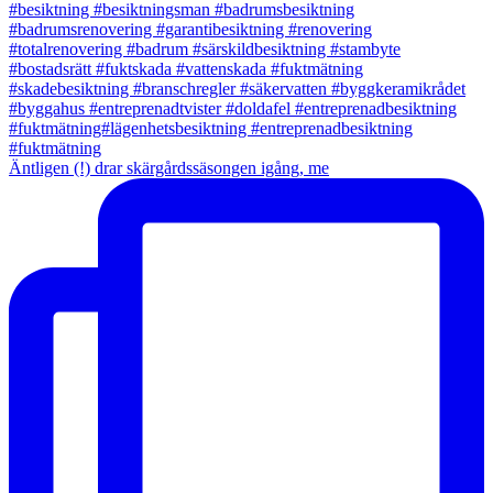
Äntligen (!) drar skärgårdssäsongen igång, me