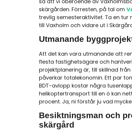
så att vi oberoende av Vaxholmsbo
skärgården. Förresten, på tal om
V
trevlig semesteraktivitet. Ta en tur
till Vaxholm och vidare ut i Skärgå
Utmanande byggprojekt
Att det kan vara utmanande att re
flesta fastighetsägare och hantver
projektplanering är, till skillnad f
påverkar totalekonomin. Ett par ton 
BDT-avlopp kostar några tusenla
helikoptertransport till en ö kan 
procent. Ja, ni förstår ju vad myc
Besiktningsman och pro
skärgård