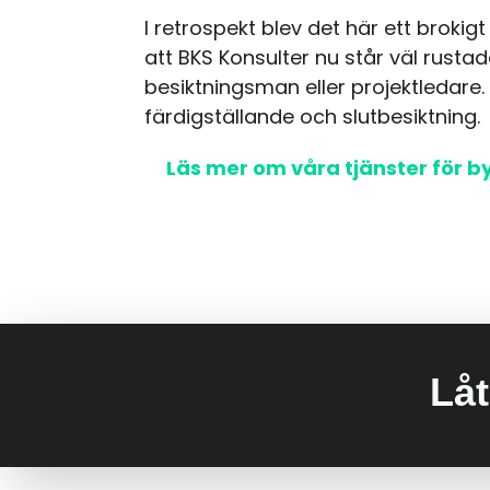
I retrospekt blev det här ett brokigt
att BKS Konsulter nu står väl rusta
besiktningsman eller projektledare. S
färdigställande och slutbesiktning.
Läs mer om våra tjänster för b
Låt