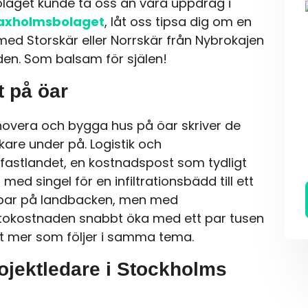
laget kunde ta oss an våra uppdrag i
axholmsbolaget
, låt oss tipsa dig om en
 med Storskär eller Norrskär från Nybrokajen
rden. Som balsam för själen!
 på öar
novera och bygga hus på öar skriver de
kare under på. Logistik och
rån fastlandet, en kostnadspost som tydligt
med singel för en infiltrationsbädd till ett
ppar på landbacken, men med
nettokostnaden snabbt öka med ett par tusen
ket mer som följer i samma tema.
jektledare i Stockholms