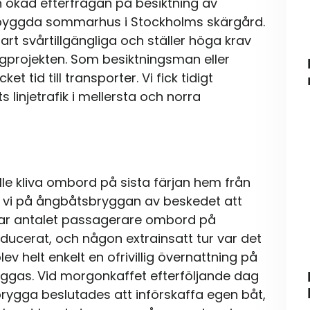
n ökad efterfrågan på besiktning av
ybyggda sommarhus i Stockholms skärgård.
rt svårtillgängliga och ställer höga krav
gprojekten. Som besiktningsman eller
 tid till transporter. Vi fick tidigt
injetrafik i mellersta och norra
le kliva ombord på sista färjan hem från
s vi på ångbåtsbryggan av beskedet att
9 var antalet passagerare ombord på
ducerat, och någon extrainsatt tur var det
ev helt enkelt en ofrivillig övernattning på
läggas. Vid morgonkaffet efterföljande dag
ygga beslutades att införskaffa egen båt,