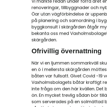
Vi märkte redan under förra året e
renoveringar, tillbyggnader och n
Öar utan vägförbindelse är uppenba
på planering och samordning i byg
byggkonsult i skärgården åtgår mycket
bekanta oss med Vaxholmsbolagets l
skärgården.
Ofrivillig övernattning
När vi en ljummen sommarkväll skul
en ö i mellersta skärgården mötte
båten var fullsatt. Givet Covid -1
Vaxholmsbolagets båtar kraftigt re
inte fråga om den här kvällen. Det bl
ön. En mycket trevlig sådan bör til
som serverades på en solmättad br