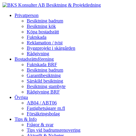
Privatperson
Besiktning badrum
Besiktning kök
Köpa bostadsrätt
Fuktskada
Reklamation / tvist
Byggprojekt i skärgården
Rådgivning
Bostadsrättsförening
Fuktskada BRF
Besiktning badrum
Garantibesiktning
Särskild besiktning
Besiktning stambyte
Rådgivning BRF
Övriga
AB04 / ABT06
Fastighetsägare m.fl
Försäkringsbolag
Tips & Info
Frågor & svar
Tips vid badrumsrenovering
Aktuellt & Nyheter