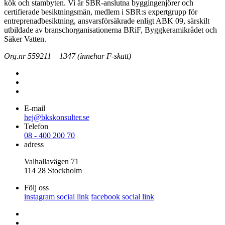
kök och stambyten. Vi är SBR-anslutna byggingenjörer och
certifierade besiktningsmän, medlem i SBR:s expertgrupp för
entreprenadbesiktning, ansvarsförsäkrade enligt ABK 09, särskilt
utbildade av branschorganisationerna BRiF, Byggkeramikrådet och
Säker Vatten.
Org.nr 559211 – 1347 (innehar F-skatt)
E-mail
hej@bkskonsulter.se
Telefon
08 - 400 200 70
adress
Valhallavägen 71
114 28 Stockholm
Följ oss
instagram social link
facebook social link