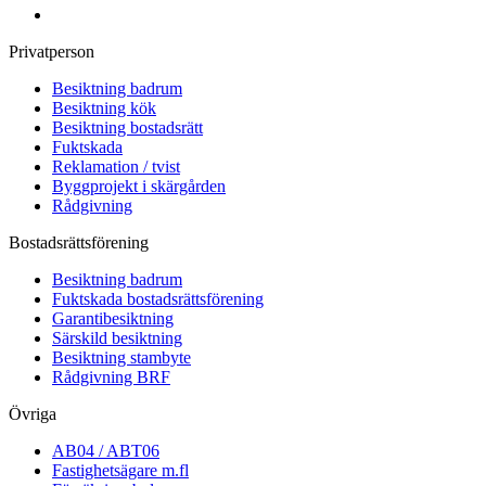
Privatperson
Besiktning badrum
Besiktning kök
Besiktning bostadsrätt
Fuktskada
Reklamation / tvist
Byggprojekt i skärgården
Rådgivning
Bostadsrättsförening
Besiktning badrum
Fuktskada bostadsrättsförening
Garantibesiktning
Särskild besiktning
Besiktning stambyte
Rådgivning BRF
Övriga
AB04 / ABT06
Fastighetsägare m.fl