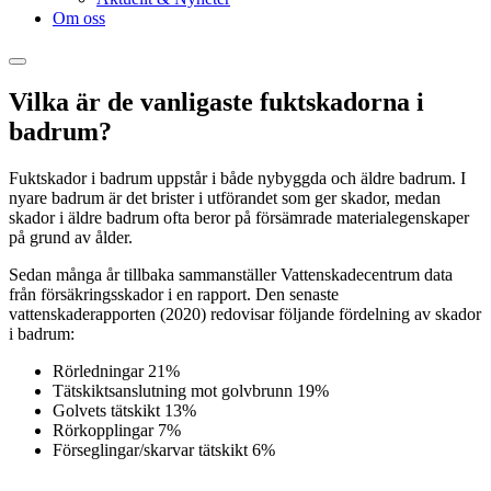
Om oss
Vilka är de vanligaste fuktskadorna i
badrum?
Fuktskador i badrum uppstår i både nybyggda och äldre badrum. I
nyare badrum är det brister i utförandet som ger skador, medan
skador i äldre badrum ofta beror på försämrade materialegenskaper
på grund av ålder.
Sedan många år tillbaka sammanställer Vattenskadecentrum data
från försäkringsskador i en rapport. Den senaste
vattenskaderapporten (2020) redovisar följande fördelning av skador
i badrum:
Rörledningar 21%
Tätskiktsanslutning mot golvbrunn 19%
Golvets tätskikt 13%
Rörkopplingar 7%
Förseglingar/skarvar tätskikt 6%