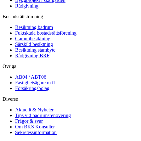
Byggprojekt i skärgården
Rådgivning
Bostadsrättsförening
Besiktning badrum
Fuktskada bostadsrättsförening
Garantibesiktning
Särskild besiktning
Besiktning stambyte
Rådgivning BRF
Övriga
AB04 / ABT06
Fastighetsägare m.fl
Försäkringsbolag
Diverse
Aktuellt & Nyheter
Tips vid badrumsrenovering
Frågor & svar
Om BKS Konsulter
Sekretessinformation