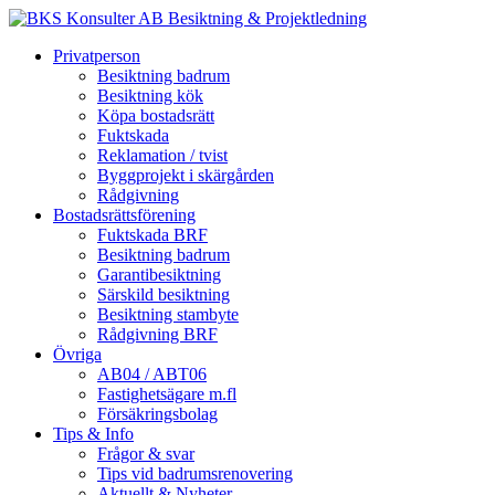
Privatperson
Besiktning badrum
Besiktning kök
Köpa bostadsrätt
Fuktskada
Reklamation / tvist
Byggprojekt i skärgården
Rådgivning
Bostadsrättsförening
Fuktskada BRF
Besiktning badrum
Garantibesiktning
Särskild besiktning
Besiktning stambyte
Rådgivning BRF
Övriga
AB04 / ABT06
Fastighetsägare m.fl
Försäkringsbolag
Tips & Info
Frågor & svar
Tips vid badrumsrenovering
Aktuellt & Nyheter